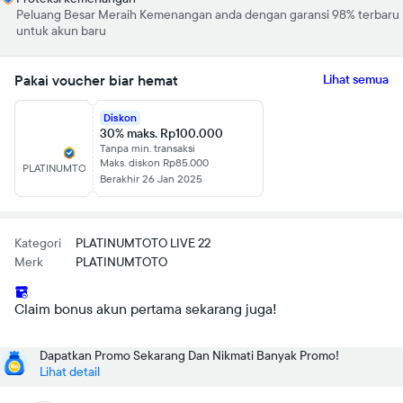
Peluang Besar Meraih Kemenangan anda dengan garansi 98% terbaru
untuk akun baru
Pakai voucher biar hemat
Lihat semua
Diskon
30% maks. Rp100.000
Tanpa min. transaksi
Maks. diskon Rp85.000
PLATINUMTOTO
Berakhir 26 Jan 2025
Kategori
PLATINUMTOTO LIVE 22
Merk
PLATINUMTOTO
Claim bonus akun pertama sekarang juga!
Dapatkan Promo Sekarang Dan Nikmati Banyak Promo!
Lihat detail