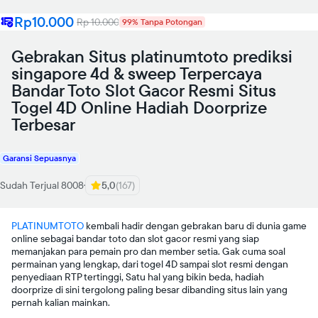
Rp10.000
Rp 10.000
99% Tanpa Potongan
Gebrakan Situs platinumtoto prediksi
singapore 4d & sweep Terpercaya
Bandar Toto Slot Gacor Resmi Situs
Togel 4D Online Hadiah Doorprize
Terbesar
Garansi Sepuasnya
Sudah Terjual 8008
5,0
(167)
PLATINUMTOTO
kembali hadir dengan gebrakan baru di dunia game
online sebagai bandar toto dan slot gacor resmi yang siap
memanjakan para pemain pro dan member setia. Gak cuma soal
permainan yang lengkap, dari togel 4D sampai slot resmi dengan
penyediaan RTP tertinggi, Satu hal yang bikin beda, hadiah
doorprize di sini tergolong paling besar dibanding situs lain yang
pernah kalian mainkan.