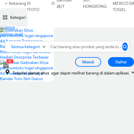
Bantuan
SDY
Sekarang Di
MEXICO D
24/7
HONGKONG
PLATINUMTOTO
TOGEL
Deskripsi
Deskripsi
Ulasan
Ulasan
Diskusi
Diskusi
Rekomendasi
Rekomendasi
Kategori
Semua kategori
0
Masuk
Daftar
Telusuri alamat situs
agar dapat melihat barang di dalam aplikasi.