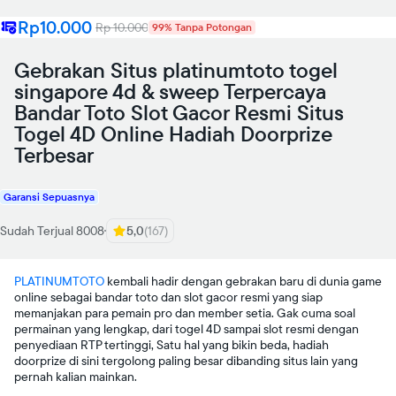
Rp10.000
Rp 10.000
99% Tanpa Potongan
Gebrakan Situs platinumtoto togel
singapore 4d & sweep Terpercaya
Bandar Toto Slot Gacor Resmi Situs
Togel 4D Online Hadiah Doorprize
Terbesar
Garansi Sepuasnya
Sudah Terjual 8008
5,0
(167)
PLATINUMTOTO
kembali hadir dengan gebrakan baru di dunia game
online sebagai bandar toto dan slot gacor resmi yang siap
memanjakan para pemain pro dan member setia. Gak cuma soal
permainan yang lengkap, dari togel 4D sampai slot resmi dengan
penyediaan RTP tertinggi, Satu hal yang bikin beda, hadiah
doorprize di sini tergolong paling besar dibanding situs lain yang
pernah kalian mainkan.