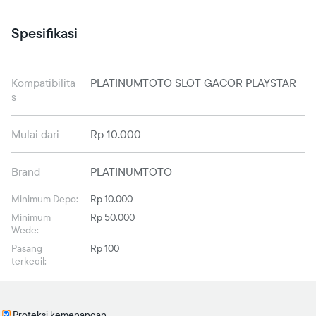
Spesifikasi
Kompatibilita
PLATINUMTOTO SLOT GACOR PLAYSTAR
s
Mulai dari
Rp 10.000
Brand
PLATINUMTOTO
Minimum Depo:
Rp 10.000
Minimum
Rp 50.000
Wede:
Pasang
Rp 100
terkecil:
Proteksi kemenangan