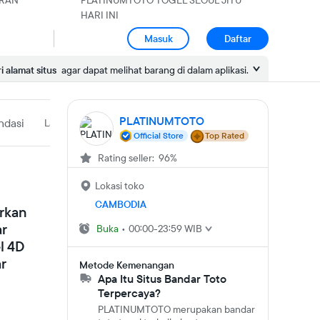
ARAN
PLATINUMTOTO TOGEL SEOUL JITU
HARI INI
Masuk
Daftar
i alamat situs
agar dapat melihat barang di dalam aplikasi.
PLATINUMTOTO
dasi
Laporkan produk
Official Store
Top Rated
Rating seller: 96%
Lokasi toko
CAMBODIA
arkan
r
Buka
•
00:00-23:59 WIB
l 4D
r
Metode Kemenangan
Apa Itu Situs Bandar Toto
Terpercaya?
PLATINUMTOTO merupakan bandar