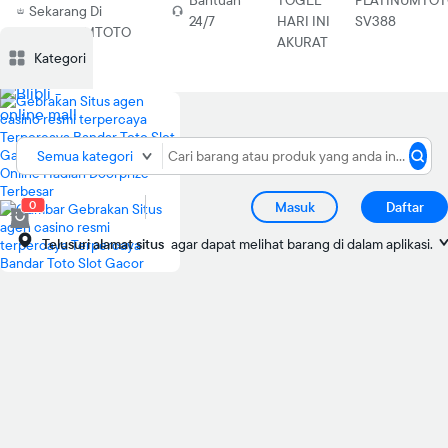
Bantuan
TOGEL
PLATINUMTO
Sekarang Di
24/7
HARI INI
SV388
PLATINUMTOTO
AKURAT
Deskripsi
Deskripsi
Ulasan
Ulasan
Diskusi
Diskusi
Rekomendasi
Rekomendasi
Kategori
Semua kategori
0
Masuk
Daftar
Telusuri alamat situs
agar dapat melihat barang di dalam aplikasi.