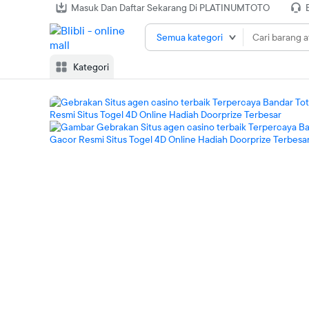
Masuk Dan Daftar Sekarang Di PLATINUMTOTO
Semua kategori
Kategori