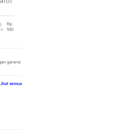
UMTOT
g
Rp
il:
100
an garansi
Lihat semua