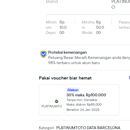
Brand
PLATIN
O
Minim
Rp
Minimu
Rp
Pasan
um
10.0
m
50.0
terkec
Depo:
00
Wede:
00
Proteksi kemenangan
Peluang Besar Meraih Kemenangan anda deng
98% terbaru untuk akun baru
Pakai voucher biar hemat
Diskon
30% maks. Rp100.000
Tanpa min. transaksi
Maks. diskon Rp85.000
PLATINUMTOTO
Berakhir 26 Jan 2025
Kategori
PLATINUMTOTO DATA BARCELONA