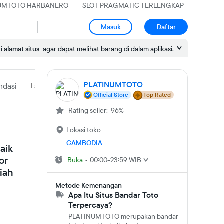
NUMTOTO HARBANERO
SLOT PRAGMATIC TERLENGKAP
Masuk
Daftar
i alamat situs
agar dapat melihat barang di dalam aplikasi.
PLATINUMTOTO
dasi
Laporkan produk
Official Store
Top Rated
Rating seller: 96%
Lokasi toko
CAMBODIA
aik
or
Buka
•
00:00-23:59 WIB
iah
Metode Kemenangan
Apa Itu Situs Bandar Toto
Terpercaya?
PLATINUMTOTO merupakan bandar