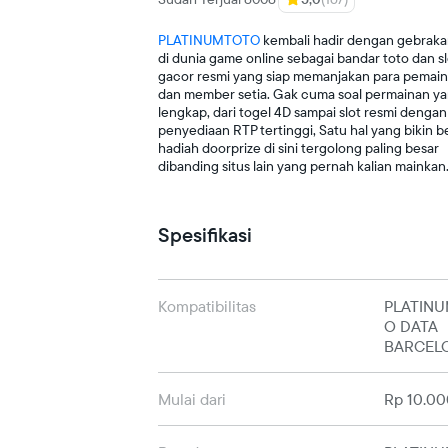
PLATINUMTOTO
kembali hadir dengan gebraka
di dunia game online sebagai bandar toto dan sl
gacor resmi yang siap memanjakan para pemain
dan member setia. Gak cuma soal permainan y
lengkap, dari togel 4D sampai slot resmi dengan
penyediaan RTP tertinggi, Satu hal yang bikin b
hadiah doorprize di sini tergolong paling besar
dibanding situs lain yang pernah kalian mainkan
Spesifikasi
Kompatibilitas
PLATIN
O DATA
BARCEL
Mulai dari
Rp 10.00