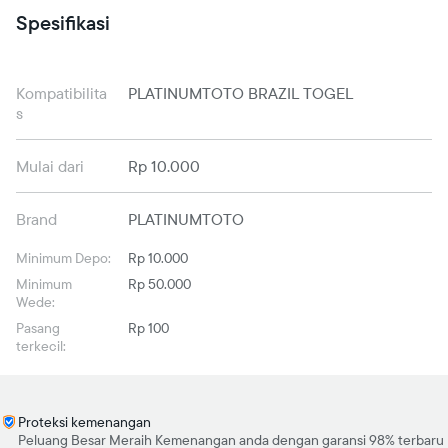
Spesifikasi
Kompatibilita
PLATINUMTOTO BRAZIL TOGEL
s
Mulai dari
Rp 10.000
Brand
PLATINUMTOTO
Minimum Depo:
Rp 10.000
Minimum
Rp 50.000
Wede:
Pasang
Rp 100
terkecil:
Proteksi kemenangan
Peluang Besar Meraih Kemenangan anda dengan garansi 98% terbaru