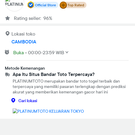
Official Store
Top Rated
Rating seller: 96%
Lokasi toko
CAMBODIA
Buka
•
00:00-23:59 WIB
Metode Kemenangan
Apa Itu Situs Bandar Toto Terpercaya?
PLATINUMTOTO merupakan bandar toto togel terbaik dan
terpercaya yang memiliki pasaran terlengkap dengan prediksi
akurat yang memberikan kemenangan gacor hari ini
Cari lokasi