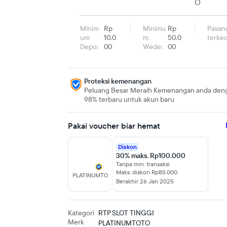
O
Minim
Rp
Minimu
Rp
Pasan
um
10.0
m
50.0
terkec
Depo:
00
Wede:
00
Proteksi kemenangan
Peluang Besar Meraih Kemenangan anda deng
98% terbaru untuk akun baru
Pakai voucher biar hemat
Diskon
30% maks. Rp100.000
Tanpa min. transaksi
Maks. diskon Rp85.000
PLATINUMTOTO
Berakhir 26 Jan 2025
Kategori
RTP SLOT TINGGI
Merk
PLATINUMTOTO