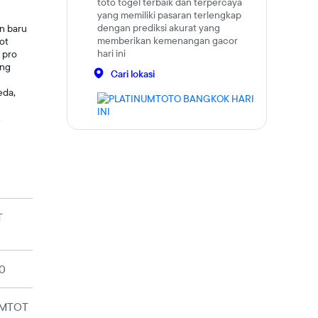
toto togel terbaik dan terpercaya
yang memiliki pasaran terlengkap
dengan prediksi akurat yang
n baru
memberikan kemenangan gacor
ot
hari ini
 pro
ang
Cari lokasi
eda,
.
T
0
UMTOT