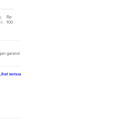
g
Rp
il:
100
an garansi
Lihat semua