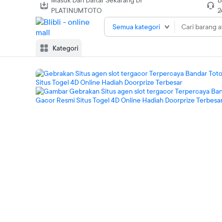
Masuk Dan Daftar Sekarang Di
B
PLATINUMTOTO
2
Semua kategori
Kategori