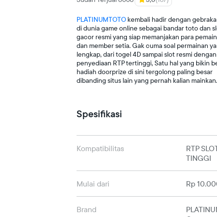
PLATINUMTOTO
kembali hadir dengan gebraka
di dunia game online sebagai bandar toto dan sl
gacor resmi yang siap memanjakan para pemain
dan member setia. Gak cuma soal permainan y
lengkap, dari togel 4D sampai slot resmi dengan
penyediaan RTP tertinggi, Satu hal yang bikin b
hadiah doorprize di sini tergolong paling besar
dibanding situs lain yang pernah kalian mainkan
Spesifikasi
Kompatibilitas
RTP SLO
TINGGI
Mulai dari
Rp 10.00
Brand
PLATIN