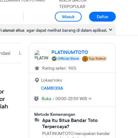
KELUARAN TOKYO HARI
AGEN GACOR
TERPOPULAR
Masuk
Daftar
i alamat situs
agar dapat melihat barang di dalam aplikasi.
PLATINUMTOTO
dasi
Laporkan produk
Official Store
Top Rated
Rating seller: 96%
Lokasi toko
CAMBODIA
or
or
Buka
•
00:00-23:59 WIB
iah
Metode Kemenangan
Apa Itu Situs Bandar Toto
Terpercaya?
PLATINUMTOTO merupakan bandar