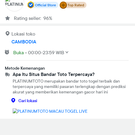
Official Store
Top Rated
Rating seller: 96%
Lokasi toko
CAMBODIA
Buka
•
00:00-23:59 WIB
Metode Kemenangan
Apa Itu Situs Bandar Toto Terpercaya?
PLATINUMTOTO merupakan bandar toto togel terbaik dan
terpercaya yang memiliki pasaran terlengkap dengan prediksi
akurat yang memberikan kemenangan gacor hari ini
Cari lokasi