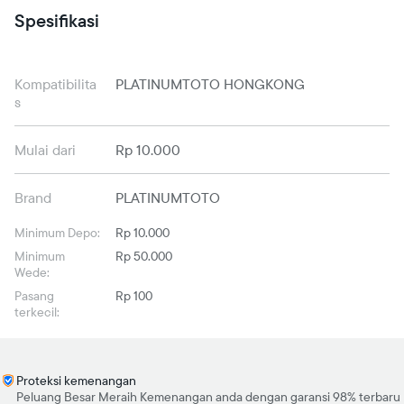
Spesifikasi
Kompatibilita
PLATINUMTOTO HONGKONG
s
Mulai dari
Rp 10.000
Brand
PLATINUMTOTO
Minimum Depo:
Rp 10.000
Minimum
Rp 50.000
Wede:
Pasang
Rp 100
terkecil:
Proteksi kemenangan
Peluang Besar Meraih Kemenangan anda dengan garansi 98% terbaru