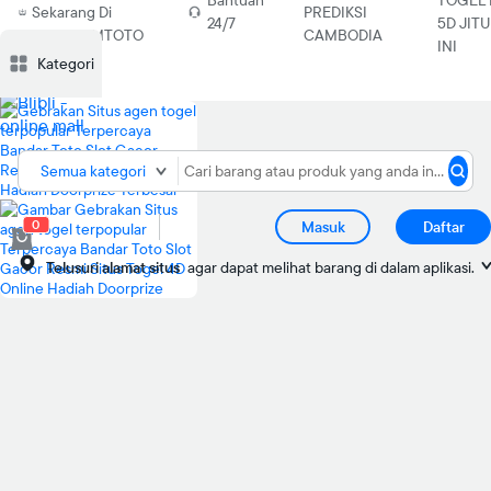
Bantuan
TOGEL
Sekarang Di
PREDIKSI
24/7
5D JITU
PLATINUMTOTO
CAMBODIA
INI
Deskripsi
Deskripsi
Ulasan
Ulasan
Diskusi
Diskusi
Rekomendasi
Rekomendasi
Kategori
Semua kategori
0
Masuk
Daftar
Telusuri alamat situs
agar dapat melihat barang di dalam aplikasi.