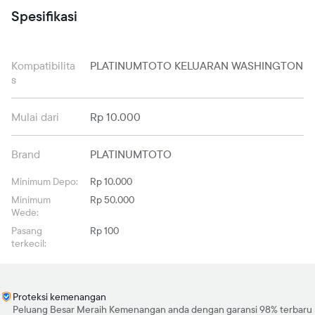
Spesifikasi
Kompatibilita
PLATINUMTOTO KELUARAN WASHINGTON
s
Mulai dari
Rp 10.000
Brand
PLATINUMTOTO
Minimum Depo:
Rp 10.000
Minimum
Rp 50.000
Wede:
Pasang
Rp 100
terkecil:
Proteksi kemenangan
Peluang Besar Meraih Kemenangan anda dengan garansi 98% terbaru