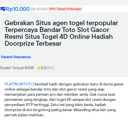
Rp10.000
Rp 10.000
99% Tanpa Potongan
Gebrakan Situs agen togel terpopular
Terpercaya Bandar Toto Slot Gacor
Resmi Situs Togel 4D Online Hadiah
Doorprize Terbesar
Garansi Sepuasnya
Sudah Terjual 8008
5,0
(167)
PLATINUMTOTO
kembali hadir dengan gebrakan baru di dunia game
online sebagai bandar toto dan slot gacor resmi yang siap
memanjakan para pemain pro dan member setia. Gak cuma soal
permainan yang lengkap, dari togel 4D sampai slot resmi dengan
penyediaan RTP tertinggi, Satu hal yang bikin beda, hadiah
doorprize di sini tergolong paling besar dibanding situs lain yang
pernah kalian mainkan.