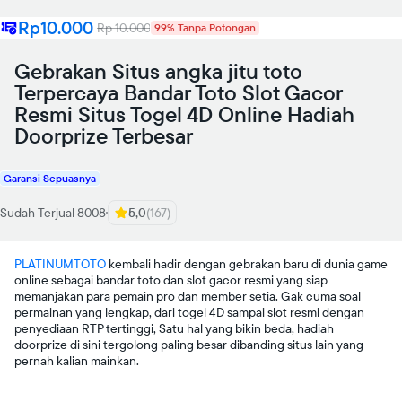
Rp10.000
Rp 10.000
99% Tanpa Potongan
Gebrakan Situs angka jitu toto
Terpercaya Bandar Toto Slot Gacor
Resmi Situs Togel 4D Online Hadiah
Doorprize Terbesar
Garansi Sepuasnya
Sudah Terjual 8008
5,0
(167)
PLATINUMTOTO
kembali hadir dengan gebrakan baru di dunia game
online sebagai bandar toto dan slot gacor resmi yang siap
memanjakan para pemain pro dan member setia. Gak cuma soal
permainan yang lengkap, dari togel 4D sampai slot resmi dengan
penyediaan RTP tertinggi, Satu hal yang bikin beda, hadiah
doorprize di sini tergolong paling besar dibanding situs lain yang
pernah kalian mainkan.