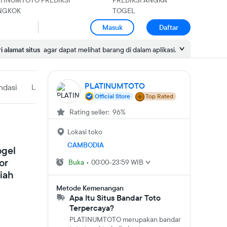
TINUMTOTO PREDIKSI
PREDIKSI ANGKA
NGKOK
TOGEL
Masuk
Daftar
i alamat situs
agar dapat melihat barang di dalam aplikasi.
PLATINUMTOTO
dasi
Laporkan produk
Official Store
Top Rated
Rating seller: 96%
Lokasi toko
CAMBODIA
ogel
or
Buka
•
00:00-23:59 WIB
iah
Metode Kemenangan
Apa Itu Situs Bandar Toto
Terpercaya?
PLATINUMTOTO merupakan bandar