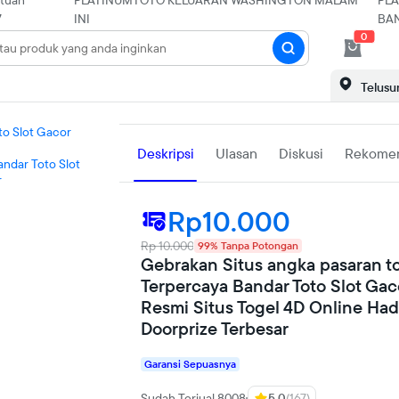
tuan
PLATINUMTOTO KELUARAN WASHINGTON MALAM
PLA
7
INI
BA
0
Telusur
Deskripsi
Ulasan
Diskusi
Rekomen
Rp10.000
Rp 10.000
99% Tanpa Potongan
Gebrakan Situs angka pasaran t
Terpercaya Bandar Toto Slot Gac
Resmi Situs Togel 4D Online Had
Doorprize Terbesar
Garansi Sepuasnya
Sudah Terjual 8008
5,0
(167)