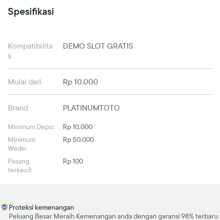
Spesifikasi
Kompatibilita
DEMO SLOT GRATIS
s
Mulai dari
Rp 10.000
Brand
PLATINUMTOTO
Minimum Depo:
Rp 10.000
Minimum
Rp 50.000
Wede:
Pasang
Rp 100
terkecil:
Proteksi kemenangan
Peluang Besar Meraih Kemenangan anda dengan garansi 98% terbaru