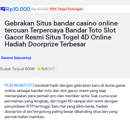
Rp10.000
Rp 10.000
99% Tanpa Potongan
Gebrakan Situs bandar casino online
tercuan Terpercaya Bandar Toto Slot
Gacor Resmi Situs Togel 4D Online
Hadiah Doorprize Terbesar
Garansi Sepuasnya
Sudah Terjual 8008
5,0
(167)
PLATINUMTOTO
kembali hadir dengan gebrakan baru di dunia game
online sebagai bandar toto dan slot gacor resmi yang siap
memanjakan para pemain pro dan member setia. Gak cuma soal
permainan yang lengkap, dari togel 4D sampai slot resmi dengan
penyediaan RTP tertinggi, Satu hal yang bikin beda, hadiah
doorprize di sini tergolong paling besar dibanding situs lain yang
pernah kalian mainkan.