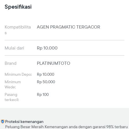
Spesifikasi
Kompatibilita
AGEN PRAGMATIC TERGACOR
s
Mulai dari
Rp 10.000
Brand
PLATINUMTOTO
Minimum Depo:
Rp 10.000
Minimum
Rp 50.000
Wede:
Pasang
Rp 100
terkecil:
Proteksi kemenangan
Peluang Besar Meraih Kemenangan anda dengan garansi 98% terbaru