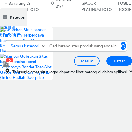
Bantuan
Sekarang Di
GACOR
TOGEL
24/7
PLATINUMTOTO
PLATINUMTOTO
BOCOR
Deskripsi
Deskripsi
Ulasan
Ulasan
Diskusi
Diskusi
Rekomendasi
Rekomendasi
Kategori
Semua kategori
0
Masuk
Daftar
Telusuri alamat situs
agar dapat melihat barang di dalam aplikasi.