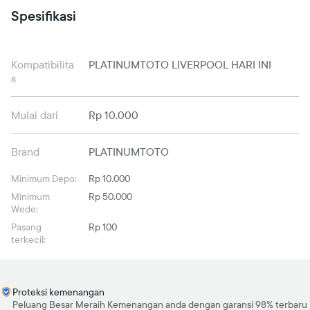
Spesifikasi
Kompatibilita
PLATINUMTOTO LIVERPOOL HARI INI
s
Mulai dari
Rp 10.000
Brand
PLATINUMTOTO
Minimum Depo:
Rp 10.000
Minimum
Rp 50.000
Wede:
Pasang
Rp 100
terkecil:
Proteksi kemenangan
Peluang Besar Meraih Kemenangan anda dengan garansi 98% terbaru