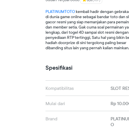
PLATINUMTOTO
kembali hadir dengan gebraka
di dunia game online sebagai bandar toto dan sl
gacor resmi yang siap memanjakan para pemain
dan member setia. Gak cuma soal permainan y
lengkap, dari togel 4D sampai slot resmi dengan
penyediaan RTP tertinggi, Satu hal yang bikin b
hadiah doorprize di sini tergolong paling besar
dibanding situs lain yang pernah kalian mainkan
Spesifikasi
Kompatibilitas
SLOT RE
Mulai dari
Rp 10.00
Brand
PLATIN
O