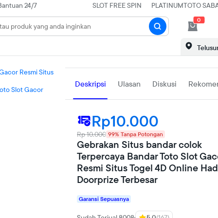
Bantuan 24/7
SLOT FREE SPIN
PLATINUMTOTO SAB
0
Telusur
Deskripsi
Ulasan
Diskusi
Rekomen
Rp10.000
Rp 10.000
99% Tanpa Potongan
Gebrakan Situs bandar colok
Terpercaya Bandar Toto Slot Gac
Resmi Situs Togel 4D Online Had
Doorprize Terbesar
Garansi Sepuasnya
Sudah Terjual 8008
5,0
(167)