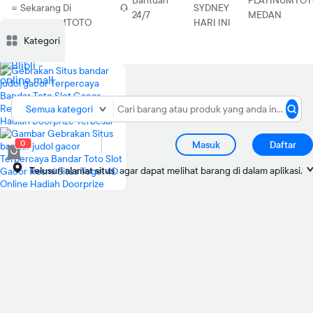
Bantuan
PLATINUMTO
Sekarang Di
SYDNEY
24/7
MEDAN
PLATINUMTOTO
HARI INI
Deskripsi
Deskripsi
Ulasan
Ulasan
Diskusi
Diskusi
Rekomendasi
Rekomendasi
L
L
Kategori
Semua kategori
0
Masuk
Daftar
Telusuri alamat situs
agar dapat melihat barang di dalam aplikasi.