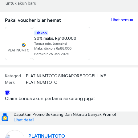
untuk akun baru
Pakai voucher biar hemat
Lihat semua
Diskon
30% maks. Rp100.000
Tanpa min. transaksi
Maks. diskon Rp85.000
PLATINUMTOTO
Berakhir 26 Jan 2025
Kategori
PLATINUMTOTO SINGAPORE TOGEL LIVE
Merk
PLATINUMTOTO
Claim bonus akun pertama sekarang juga!
Dapatkan Promo Sekarang Dan Nikmati Banyak Promo!
Lihat detail
PLATINUMTOTO