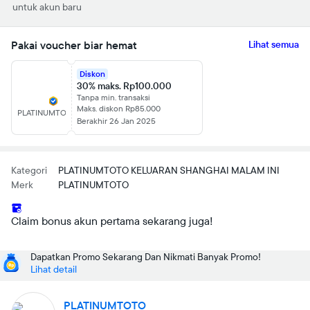
untuk akun baru
Pakai voucher biar hemat
Lihat semua
Diskon
30% maks. Rp100.000
Tanpa min. transaksi
Maks. diskon Rp85.000
PLATINUMTOTO
Berakhir 26 Jan 2025
Kategori
PLATINUMTOTO KELUARAN SHANGHAI MALAM INI
Merk
PLATINUMTOTO
Claim bonus akun pertama sekarang juga!
Dapatkan Promo Sekarang Dan Nikmati Banyak Promo!
Lihat detail
PLATINUMTOTO