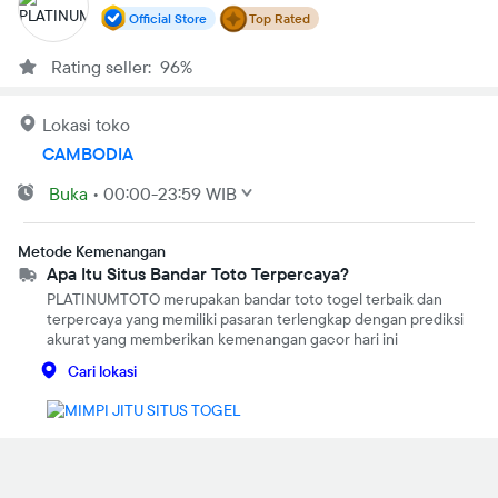
Official Store
Top Rated
Rating seller: 96%
Lokasi toko
CAMBODIA
Buka
•
00:00-23:59 WIB
Metode Kemenangan
Apa Itu Situs Bandar Toto Terpercaya?
PLATINUMTOTO merupakan bandar toto togel terbaik dan
terpercaya yang memiliki pasaran terlengkap dengan prediksi
akurat yang memberikan kemenangan gacor hari ini
Cari lokasi