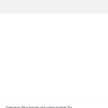
Gebrakan Situs bandar slot online terbaik Ter