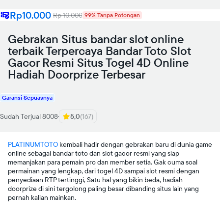
Rp10.000
Rp 10.000
99% Tanpa Potongan
Gebrakan Situs bandar slot online
terbaik Terpercaya Bandar Toto Slot
Gacor Resmi Situs Togel 4D Online
Hadiah Doorprize Terbesar
Garansi Sepuasnya
Sudah Terjual 8008
5,0
(167)
PLATINUMTOTO
kembali hadir dengan gebrakan baru di dunia game
online sebagai bandar toto dan slot gacor resmi yang siap
memanjakan para pemain pro dan member setia. Gak cuma soal
permainan yang lengkap, dari togel 4D sampai slot resmi dengan
penyediaan RTP tertinggi, Satu hal yang bikin beda, hadiah
doorprize di sini tergolong paling besar dibanding situs lain yang
pernah kalian mainkan.