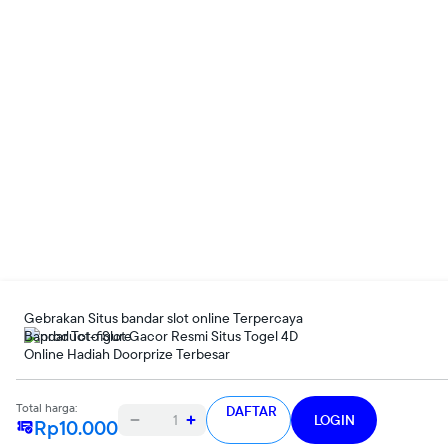
Gebrakan Situs bandar slot online Terpercaya
Bandar Toto Slot Gacor Resmi Situs Togel 4D
Online Hadiah Doorprize Terbesar
Total harga:
DAFTAR
1
LOGIN
Rp10.0
Rp10.000
00