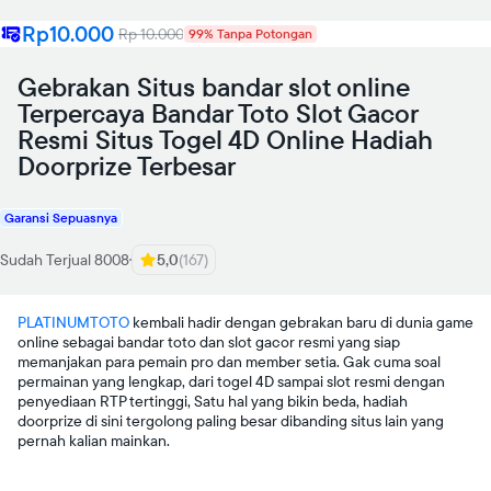
Rp10.000
Rp 10.000
99% Tanpa Potongan
Gebrakan Situs bandar slot online
Terpercaya Bandar Toto Slot Gacor
Resmi Situs Togel 4D Online Hadiah
Doorprize Terbesar
Garansi Sepuasnya
Sudah Terjual 8008
5,0
(167)
PLATINUMTOTO
kembali hadir dengan gebrakan baru di dunia game
online sebagai bandar toto dan slot gacor resmi yang siap
memanjakan para pemain pro dan member setia. Gak cuma soal
permainan yang lengkap, dari togel 4D sampai slot resmi dengan
penyediaan RTP tertinggi, Satu hal yang bikin beda, hadiah
doorprize di sini tergolong paling besar dibanding situs lain yang
pernah kalian mainkan.