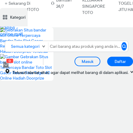
Bantuan
KELUARAN
Sekarang Di
TOGEL 
24/7
SINGAPORE
PLATINUMTOTO
JITU HA
TOTO
Deskripsi
Deskripsi
Ulasan
Ulasan
Diskusi
Diskusi
Rekomendasi
Rekomendasi
Kategori
Semua kategori
0
Masuk
Daftar
Telusuri alamat situs
agar dapat melihat barang di dalam aplikasi.