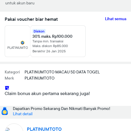
untuk akun baru
Pakai voucher biar hemat
Lihat semua
Diskon
30% maks. Rp100.000
Tanpa min. transaksi
Maks. diskon Rp85.000
PLATINUMTOTO
Berakhir 26 Jan 2025
Kategori
PLATINUMTOTO MACAU 5D DATA TOGEL
Merk
PLATINUMTOTO
Claim bonus akun pertama sekarang juga!
Dapatkan Promo Sekarang Dan Nikmati Banyak Promo!
Lihat detail
PLATINUMTOTO