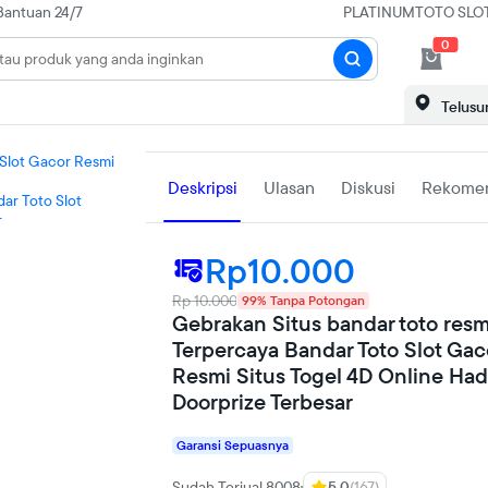
Bantuan 24/7
PLATINUMTOTO SLO
0
Telusur
Deskripsi
Ulasan
Diskusi
Rekomen
Rp10.000
Rp 10.000
99% Tanpa Potongan
Gebrakan Situs bandar toto resm
Terpercaya Bandar Toto Slot Gac
Resmi Situs Togel 4D Online Had
Doorprize Terbesar
Garansi Sepuasnya
Sudah Terjual 8008
5,0
(167)