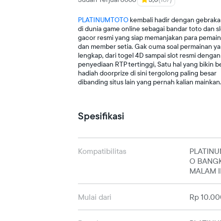
PLATINUMTOTO
kembali hadir dengan gebraka
di dunia game online sebagai bandar toto dan sl
gacor resmi yang siap memanjakan para pemain
dan member setia. Gak cuma soal permainan y
lengkap, dari togel 4D sampai slot resmi dengan
penyediaan RTP tertinggi, Satu hal yang bikin b
hadiah doorprize di sini tergolong paling besar
dibanding situs lain yang pernah kalian mainkan
Spesifikasi
Kompatibilitas
PLATIN
O BANG
MALAM I
Mulai dari
Rp 10.00