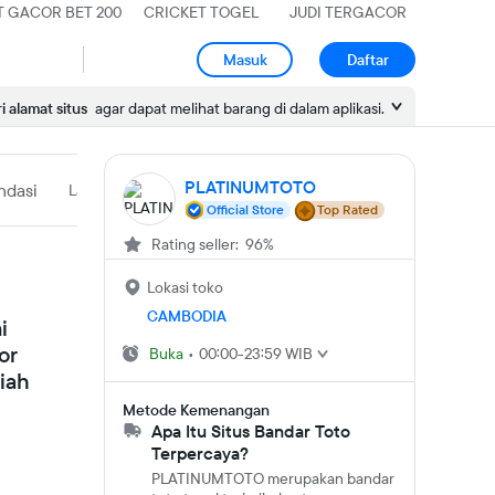
T GACOR BET 200
CRICKET TOGEL
JUDI TERGACOR
Masuk
Daftar
i alamat situs
agar dapat melihat barang di dalam aplikasi.
PLATINUMTOTO
dasi
Laporkan produk
Official Store
Top Rated
Rating seller: 96%
Lokasi toko
CAMBODIA
i
or
Buka
•
00:00-23:59 WIB
iah
Metode Kemenangan
Apa Itu Situs Bandar Toto
Terpercaya?
PLATINUMTOTO merupakan bandar