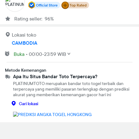
Official Store
Top Rated
Rating seller: 96%
Lokasi toko
CAMBODIA
Buka
•
00:00-23:59 WIB
Metode Kemenangan
Apa Itu Situs Bandar Toto Terpercaya?
PLATINUMTOTO merupakan bandar toto togel terbaik dan
terpercaya yang memiliki pasaran terlengkap dengan prediksi
akurat yang memberikan kemenangan gacor hari ini
Cari lokasi