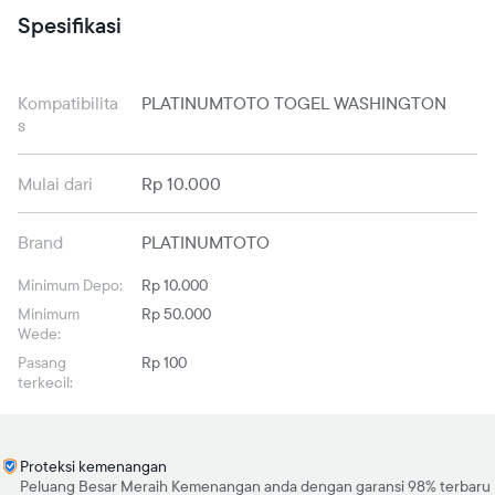
Spesifikasi
Kompatibilita
PLATINUMTOTO TOGEL WASHINGTON
s
Mulai dari
Rp 10.000
Brand
PLATINUMTOTO
Minimum Depo:
Rp 10.000
Minimum
Rp 50.000
Wede:
Pasang
Rp 100
terkecil:
Proteksi kemenangan
Peluang Besar Meraih Kemenangan anda dengan garansi 98% terbaru