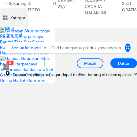
Bantuan
KELUARAN
Sekarang Di
SLOT
24/7
CANADA
PLATINUMTOTO
GRATIS
MALAM INI
Deskripsi
Deskripsi
Ulasan
Ulasan
Diskusi
Diskusi
Rekomendasi
Rekomendasi
Kategori
Semua kategori
0
Masuk
Daftar
Telusuri alamat situs
agar dapat melihat barang di dalam aplikasi.