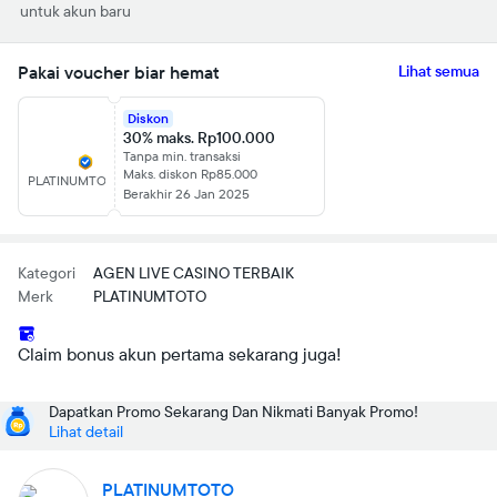
untuk akun baru
Pakai voucher biar hemat
Lihat semua
Diskon
30% maks. Rp100.000
Tanpa min. transaksi
Maks. diskon Rp85.000
PLATINUMTOTO
Berakhir 26 Jan 2025
Kategori
AGEN LIVE CASINO TERBAIK
Merk
PLATINUMTOTO
Claim bonus akun pertama sekarang juga!
Dapatkan Promo Sekarang Dan Nikmati Banyak Promo!
Lihat detail
PLATINUMTOTO