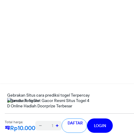
Gebrakan Situs cara prediksi togel Terpercay
a Bandar Toto Slot Gacor Resmi Situs Togel 4
D Online Hadiah Doorprize Terbesar
Total harga:
DAFTAR
1
LOGIN
Rp10.0
Rp10.000
00