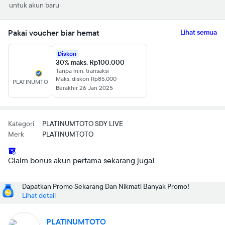
untuk akun baru
Pakai voucher biar hemat
Lihat semua
Diskon
30% maks. Rp100.000
Tanpa min. transaksi
Maks. diskon Rp85.000
PLATINUMTOTO
Berakhir 26 Jan 2025
Kategori
PLATINUMTOTO SDY LIVE
Merk
PLATINUMTOTO
Claim bonus akun pertama sekarang juga!
Dapatkan Promo Sekarang Dan Nikmati Banyak Promo!
Lihat detail
PLATINUMTOTO