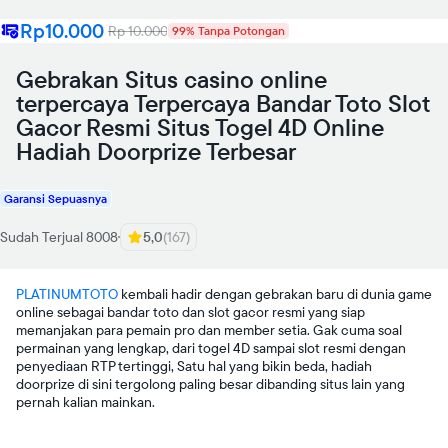
Rp10.000
Rp 10.000
99% Tanpa Potongan
Gebrakan Situs casino online
terpercaya Terpercaya Bandar Toto Slot
Gacor Resmi Situs Togel 4D Online
Hadiah Doorprize Terbesar
Garansi Sepuasnya
Sudah Terjual 8008
5,0
(167)
PLATINUMTOTO
kembali hadir dengan gebrakan baru di dunia game
online sebagai bandar toto dan slot gacor resmi yang siap
memanjakan para pemain pro dan member setia. Gak cuma soal
permainan yang lengkap, dari togel 4D sampai slot resmi dengan
penyediaan RTP tertinggi, Satu hal yang bikin beda, hadiah
doorprize di sini tergolong paling besar dibanding situs lain yang
pernah kalian mainkan.