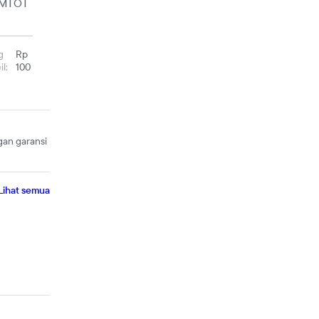
UMTOT
g
Rp
il:
100
an garansi
Lihat semua