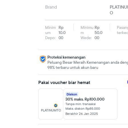
Brand
PLATIN
O
Minim
Rp
Minimu
Rp
Pasan
um
10.0
m
50.0
terkec
Depo:
00
Wede:
00
Proteksi kemenangan
Peluang Besar Meraih Kemenangan anda deng
98% terbaru untuk akun baru
Pakai voucher biar hemat
Diskon
30% maks. Rp100.000
Tanpa min. transaksi
Maks. diskon Rp85.000
PLATINUMTOTO
Berakhir 26 Jan 2025