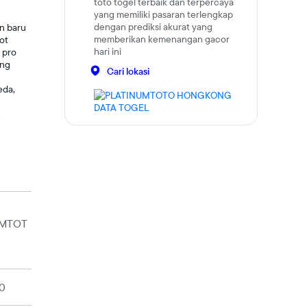
toto togel terbaik dan terpercaya
yang memiliki pasaran terlengkap
dengan prediksi akurat yang
n baru
memberikan kemenangan gacor
ot
hari ini
 pro
ang
Cari lokasi
eda,
.
UMTOT
0