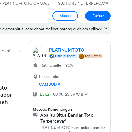
R PLATINUMTOTO CMO368
SLOT ONLINE TERPERCAYA
Masuk
Daftar
i alamat situs
agar dapat melihat barang di dalam aplikasi.
PLATINUMTOTO
dasi
Laporkan produk
Official Store
Top Rated
Rating seller: 96%
Lokasi toko
CAMBODIA
oto
Gacor
Buka
•
00:00-23:59 WIB
iah
Metode Kemenangan
Apa Itu Situs Bandar Toto
Terpercaya?
PLATINUMTOTO merupakan bandar