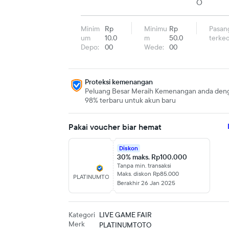
O
Minim
Rp
Minimu
Rp
Pasan
um
10.0
m
50.0
terkec
Depo:
00
Wede:
00
Proteksi kemenangan
Peluang Besar Meraih Kemenangan anda deng
98% terbaru untuk akun baru
Pakai voucher biar hemat
Diskon
30% maks. Rp100.000
Tanpa min. transaksi
Maks. diskon Rp85.000
PLATINUMTOTO
Berakhir 26 Jan 2025
Kategori
LIVE GAME FAIR
Merk
PLATINUMTOTO