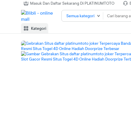
Masuk Dan Daftar Sekarang Di PLATINUMTOTO
Semua kategori
Kategori