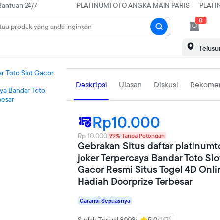
Bantuan 24/7
PLATINUMTOTO ANGKA MAIN PARIS
PLATI
0
Telusur
Deskripsi
Ulasan
Diskusi
Rekomen
Rp10.000
Rp 10.000
99% Tanpa Potongan
Gebrakan Situs daftar platinumt
joker Terpercaya Bandar Toto Slo
Gacor Resmi Situs Togel 4D Onli
Hadiah Doorprize Terbesar
Garansi Sepuasnya
Sudah Terjual 8008
5,0
(167)