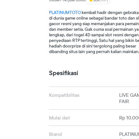
PLATINUMTOTO
kembali hadir dengan gebraka
di dunia game online sebagai bandar toto dan sl
gacor resmi yang siap memanjakan para pemain
dan member setia. Gak cuma soal permainan y
lengkap, dari togel 4D sampai slot resmi dengan
penyediaan RTP tertinggi, Satu hal yang bikin b
hadiah doorprize di sini tergolong paling besar
dibanding situs lain yang pernah kalian mainkan
Spesifikasi
Kompatibilitas
LIVE GA
FAIR
Mulai dari
Rp 10.00
Brand
PLATIN