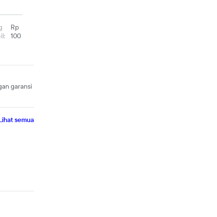
g
Rp
il:
100
an garansi
Lihat semua