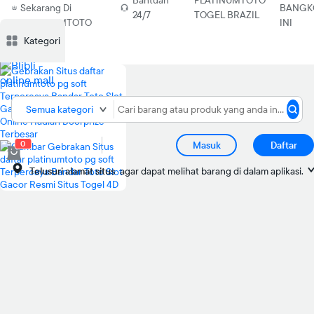
Bantuan
PLATINUMTOTO
Sekarang Di
BANGK
24/7
TOGEL BRAZIL
PLATINUMTOTO
INI
Deskripsi
Deskripsi
Ulasan
Ulasan
Diskusi
Diskusi
Rekomendasi
Rekomendasi
Kategori
Semua kategori
0
Masuk
Daftar
Telusuri alamat situs
agar dapat melihat barang di dalam aplikasi.