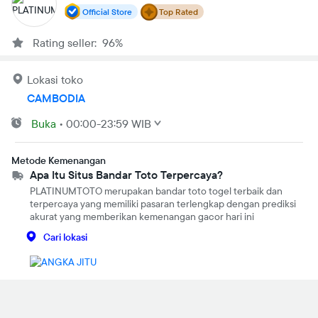
Official Store
Top Rated
Rating seller: 96%
Lokasi toko
CAMBODIA
Buka
•
00:00-23:59 WIB
Metode Kemenangan
Apa Itu Situs Bandar Toto Terpercaya?
PLATINUMTOTO merupakan bandar toto togel terbaik dan
terpercaya yang memiliki pasaran terlengkap dengan prediksi
akurat yang memberikan kemenangan gacor hari ini
Cari lokasi