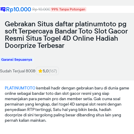
Rp10.000
Rp 10.000
99% Tanpa Potongan
Gebrakan Situs daftar platinumtoto pg
soft Terpercaya Bandar Toto Slot Gacor
Resmi Situs Togel 4D Online Hadiah
Doorprize Terbesar
Garansi Sepuasnya
Sudah Terjual 8008
5,0
(167)
PLATINUMTOTO
kembali hadir dengan gebrakan baru di dunia game
online sebagai bandar toto dan slot gacor resmi yang siap
memanjakan para pemain pro dan member setia. Gak cuma soal
permainan yang lengkap, dari togel 4D sampai slot resmi dengan
penyediaan RTP tertinggi, Satu hal yang bikin beda, hadiah
doorprize di sini tergolong paling besar dibanding situs lain yang
pernah kalian mainkan.