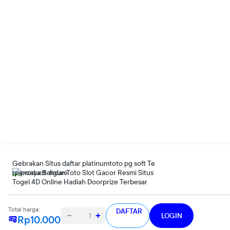
Gebrakan Situs daftar platinumtoto pg soft Te
rpercaya Bandar Toto Slot Gacor Resmi Situs
Togel 4D Online Hadiah Doorprize Terbesar
Total harga:
DAFTAR
1
LOGIN
Rp10.0
Rp10.000
00