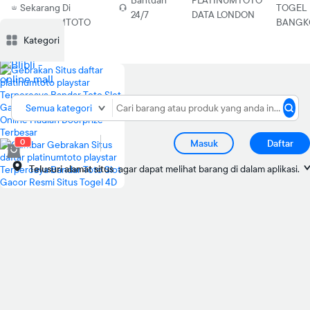
Bantuan
PLATINUMTOTO
Sekarang Di
TOGEL
24/7
DATA LONDON
PLATINUMTOTO
BANGK
Deskripsi
Deskripsi
Ulasan
Ulasan
Diskusi
Diskusi
Rekomendasi
Rekomendasi
Kategori
Semua kategori
0
Masuk
Daftar
Telusuri alamat situs
agar dapat melihat barang di dalam aplikasi.