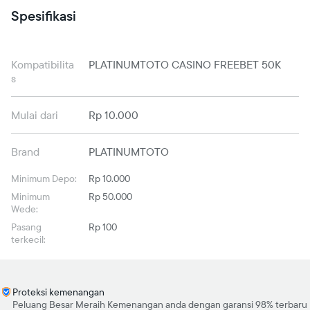
Spesifikasi
Kompatibilita
PLATINUMTOTO CASINO FREEBET 50K
s
Mulai dari
Rp 10.000
Brand
PLATINUMTOTO
Minimum Depo:
Rp 10.000
Minimum
Rp 50.000
Wede:
Pasang
Rp 100
terkecil:
Proteksi kemenangan
Peluang Besar Meraih Kemenangan anda dengan garansi 98% terbaru