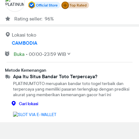
Official Store
Top Rated
Rating seller: 96%
Lokasi toko
CAMBODIA
Buka
•
00:00-23:59 WIB
Metode Kemenangan
Apa Itu Situs Bandar Toto Terpercaya?
PLATINUMTOTO merupakan bandar toto togel terbaik dan
terpercaya yang memiliki pasaran terlengkap dengan prediksi
akurat yang memberikan kemenangan gacor hari ini
Cari lokasi