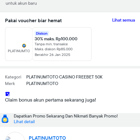
untuk akun baru
Pakai voucher biar hemat
Lihat semua
Diskon
30% maks. Rp100.000
Tanpa min. transaksi
Maks. diskon Rp85.000
PLATINUMTOTO
Berakhir 26 Jan 2025
Kategori
PLATINUMTOTO CASINO FREEBET 50K
Merk
PLATINUMTOTO
Claim bonus akun pertama sekarang juga!
Dapatkan Promo Sekarang Dan Nikmati Banyak Promo!
Lihat detail
PLATINUMTOTO