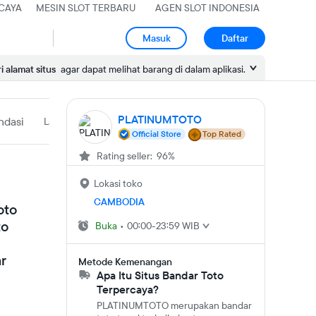
RCAYA
MESIN SLOT TERBARU
AGEN SLOT INDONESIA
Masuk
Daftar
i alamat situs
agar dapat melihat barang di dalam aplikasi.
PLATINUMTOTO
dasi
Laporkan produk
Official Store
Top Rated
Rating seller: 96%
Lokasi toko
CAMBODIA
oto
to
Buka
•
00:00-23:59 WIB
r
Metode Kemenangan
Apa Itu Situs Bandar Toto
Terpercaya?
PLATINUMTOTO merupakan bandar