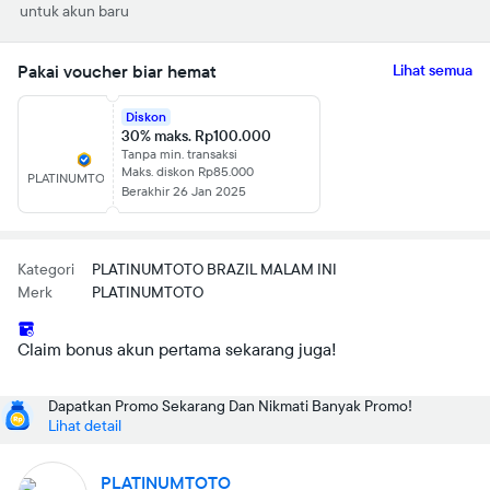
untuk akun baru
Pakai voucher biar hemat
Lihat semua
Diskon
30% maks. Rp100.000
Tanpa min. transaksi
Maks. diskon Rp85.000
PLATINUMTOTO
Berakhir 26 Jan 2025
Kategori
PLATINUMTOTO BRAZIL MALAM INI
Merk
PLATINUMTOTO
Claim bonus akun pertama sekarang juga!
Dapatkan Promo Sekarang Dan Nikmati Banyak Promo!
Lihat detail
PLATINUMTOTO