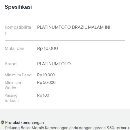
Spesifikasi
Kompatibilita
PLATINUMTOTO BRAZIL MALAM INI
s
Mulai dari
Rp 10.000
Brand
PLATINUMTOTO
Minimum Depo:
Rp 10.000
Minimum
Rp 50.000
Wede:
Pasang
Rp 100
terkecil:
Proteksi kemenangan
Peluang Besar Meraih Kemenangan anda dengan garansi 98% terbaru