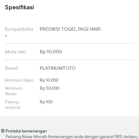
Spesifikasi
Kompatibilita
PREDIKSI TOGEL PAGI HARI
s
Mulai dari
Rp 10.000
Brand
PLATINUMTOTO
Minimum Depo:
Rp 10.000
Minimum
Rp 50.000
Wede:
Pasang
Rp 100
terkecil:
Proteksi kemenangan
Peluang Besar Meraih Kemenangan anda dengan garansi 98% terbaru