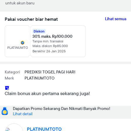
untuk akun baru
Pakai voucher biar hemat
Lihat semua
Diskon
30% maks. Rp100.000
Tanpa min. transaksi
Maks. diskon Rp85.000
PLATINUMTOTO
Berakhir 26 Jan 2025
Kategori
PREDIKSI TOGEL PAGI HARI
Merk
PLATINUMTOTO
Claim bonus akun pertama sekarang juga!
Dapatkan Promo Sekarang Dan Nikmati Banyak Promo!
Lihat detail
PLATINUMTOTO