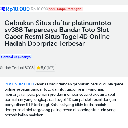
Rp10.000
Rp 10.000
99% Tanpa Potongan
Gebrakan Situs daftar platinumtoto
sv388 Terpercaya Bandar Toto Slot
Gacor Resmi Situs Togel 4D Online
Hadiah Doorprize Terbesar
Garansi Sepuasnya
Sudah Terjual 8008
5,0
(167)
PLATINUMTOTO
kembali hadir dengan gebrakan baru di dunia game
online sebagai bandar toto dan slot gacor resmi yang siap
memanjakan para pemain pro dan member setia. Gak cuma soal
permainan yang lengkap, dari togel 4D sampai slot resmi dengan
penyediaan RTP tertinggi, Satu hal yang bikin beda, hadiah
doorprize di sini tergolong paling besar dibanding situs lain yang
pernah kalian mainkan.