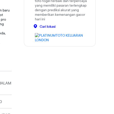
toto togel terbaik dan terpercaya
yang memiliki pasaran terlengkap
dengan prediksi akurat yang
n baru
memberikan kemenangan gacor
ot
hari ini
 pro
ang
Cari lokasi
eda,
.
I
MALAM
0