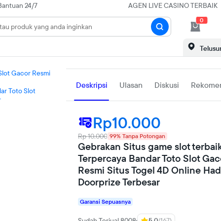
Bantuan 24/7
AGEN LIVE CASINO TERBAIK
0
Telusur
Deskripsi
Ulasan
Diskusi
Rekomen
Rp10.000
Rp 10.000
99% Tanpa Potongan
Gebrakan Situs game slot terbai
Terpercaya Bandar Toto Slot Gac
Resmi Situs Togel 4D Online Had
Doorprize Terbesar
Garansi Sepuasnya
Sudah Terjual 8008
5,0
(167)