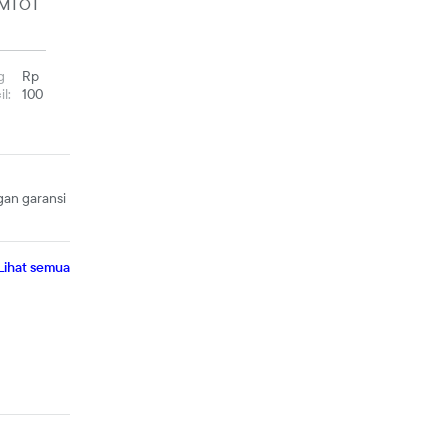
UMTOT
g
Rp
il:
100
an garansi
Lihat semua