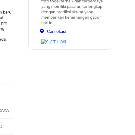
toto togel terbaik dan terpercaya
yang memiliki pasaran terlengkap
dengan prediksi akurat yang
n baru
memberikan kemenangan gacor
ot
hari ini
 pro
ang
Cari lokasi
eda,
.
I
CAYA
0