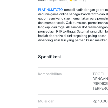
PLATINUMTOTO
kembali hadir dengan gebraka
di dunia game online sebagai bandar toto dan sl
gacor resmi yang siap memanjakan para pemain
dan member setia. Gak cuma soal permainan y
lengkap, dari togel 4D sampai slot resmi dengan
penyediaan RTP tertinggi, Satu hal yang bikin b
hadiah doorprize di sini tergolong paling besar
dibanding situs lain yang pernah kalian mainkan
Spesifikasi
Kompatibilitas
TOGEL
DENGAN
PREDIKS
TERPER
Mulai dari
Rp 10.00