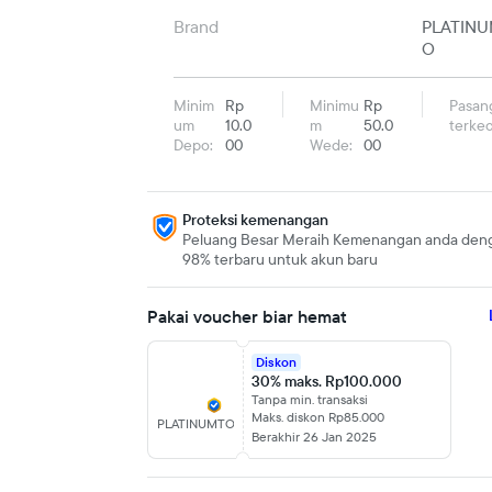
Brand
PLATIN
O
Minim
Rp
Minimu
Rp
Pasan
um
10.0
m
50.0
terkec
Depo:
00
Wede:
00
Proteksi kemenangan
Peluang Besar Meraih Kemenangan anda deng
98% terbaru untuk akun baru
Pakai voucher biar hemat
Diskon
30% maks. Rp100.000
Tanpa min. transaksi
Maks. diskon Rp85.000
PLATINUMTOTO
Berakhir 26 Jan 2025