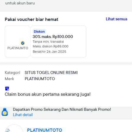
untuk akun baru
Pakai voucher biar hemat
Lihat semua
Diskon
30% maks. Rp100.000
Tanpa min. transaksi
Maks. diskon Rp85.000
PLATINUMTOTO
Berakhir 26 Jan 2025
Kategori
SITUS TOGEL ONLINE RESMI
Merk
PLATINUMTOTO
Claim bonus akun pertama sekarang juga!
Dapatkan Promo Sekarang Dan Nikmati Banyak Promo!
Lihat detail
PLATINUMTOTO