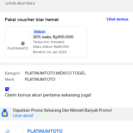
untuk akun baru
Pakai voucher biar hemat
Lihat semua
Diskon
30% maks. Rp100.000
Tanpa min. transaksi
Maks. diskon Rp85.000
PLATINUMTOTO
Berakhir 26 Jan 2025
Kategori
PLATINUMTOTO MEXICO TOGEL
Merk
PLATINUMTOTO
Claim bonus akun pertama sekarang juga!
Dapatkan Promo Sekarang Dan Nikmati Banyak Promo!
Lihat detail
PLATINUMTOTO