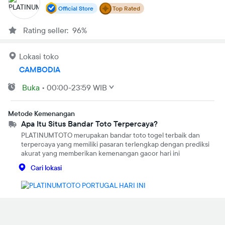
Official Store
Top Rated
Rating seller: 96%
Lokasi toko
CAMBODIA
Buka
•
00:00-23:59 WIB
Metode Kemenangan
Apa Itu Situs Bandar Toto Terpercaya?
PLATINUMTOTO merupakan bandar toto togel terbaik dan
terpercaya yang memiliki pasaran terlengkap dengan prediksi
akurat yang memberikan kemenangan gacor hari ini
Cari lokasi