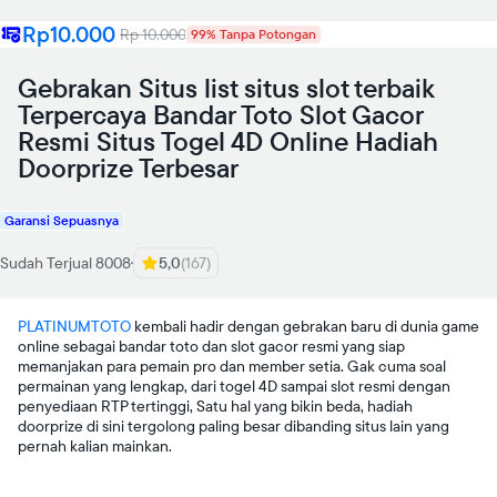
Rp10.000
Rp 10.000
99% Tanpa Potongan
Gebrakan Situs list situs slot terbaik
Terpercaya Bandar Toto Slot Gacor
Resmi Situs Togel 4D Online Hadiah
Doorprize Terbesar
Garansi Sepuasnya
Sudah Terjual 8008
5,0
(167)
PLATINUMTOTO
kembali hadir dengan gebrakan baru di dunia game
online sebagai bandar toto dan slot gacor resmi yang siap
memanjakan para pemain pro dan member setia. Gak cuma soal
permainan yang lengkap, dari togel 4D sampai slot resmi dengan
penyediaan RTP tertinggi, Satu hal yang bikin beda, hadiah
doorprize di sini tergolong paling besar dibanding situs lain yang
pernah kalian mainkan.