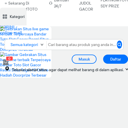
Bantuan
PLATINUMTOT
Sekarang Di
JUDOL
24/7
SDY PRIZE
PLATINUMTOTO
GACOR
Deskripsi
Deskripsi
Ulasan
Ulasan
Diskusi
Diskusi
Rekomendasi
Rekomendasi
Lapork
Lapork
Kategori
Semua kategori
0
Masuk
Daftar
Telusuri alamat situs
agar dapat melihat barang di dalam aplikasi.