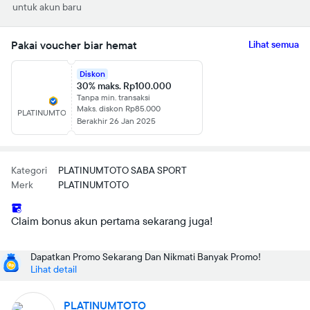
untuk akun baru
Pakai voucher biar hemat
Lihat semua
Diskon
30% maks. Rp100.000
Tanpa min. transaksi
Maks. diskon Rp85.000
PLATINUMTOTO
Berakhir 26 Jan 2025
Kategori
PLATINUMTOTO SABA SPORT
Merk
PLATINUMTOTO
Claim bonus akun pertama sekarang juga!
Dapatkan Promo Sekarang Dan Nikmati Banyak Promo!
Lihat detail
PLATINUMTOTO