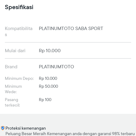
Spesifikasi
Kompatibilita
PLATINUMTOTO SABA SPORT
s
Mulai dari
Rp 10.000
Brand
PLATINUMTOTO
Minimum Depo:
Rp 10.000
Minimum
Rp 50.000
Wede:
Pasang
Rp 100
terkecil:
Proteksi kemenangan
Peluang Besar Meraih Kemenangan anda dengan garansi 98% terbaru