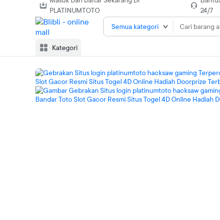
Masuk Dan Daftar Sekarang Di
Bantu
PLATINUMTOTO
24/7
Semua kategori
Kategori