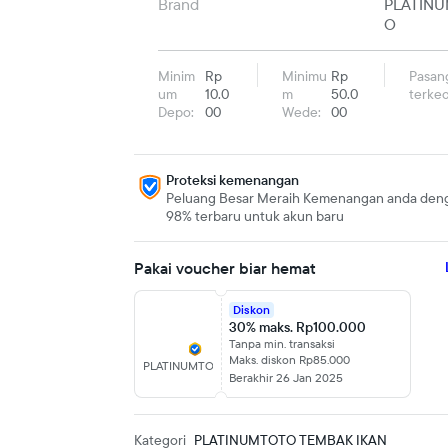
Brand
PLATIN
O
Minim
Rp
Minimu
Rp
Pasan
um
10.0
m
50.0
terkec
Depo:
00
Wede:
00
Proteksi kemenangan
Peluang Besar Meraih Kemenangan anda deng
98% terbaru untuk akun baru
Pakai voucher biar hemat
Diskon
30% maks. Rp100.000
Tanpa min. transaksi
Maks. diskon Rp85.000
PLATINUMTOTO
Berakhir 26 Jan 2025
Kategori
PLATINUMTOTO TEMBAK IKAN