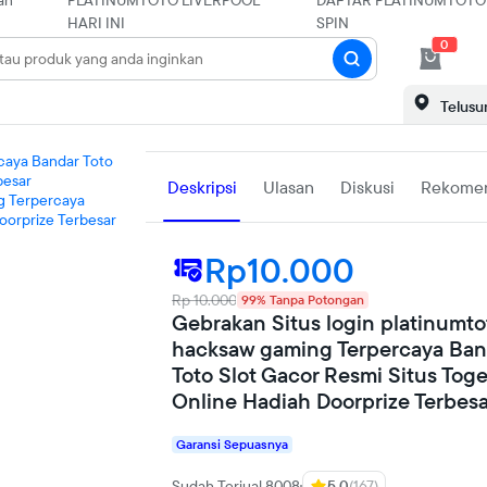
an
PLATINUMTOTO LIVERPOOL
DAFTAR PLATINUMTOTO 
HARI INI
SPIN
0
Telusur
Deskripsi
Ulasan
Diskusi
Rekomen
Rp10.000
Rp 10.000
99% Tanpa Potongan
Gebrakan Situs login platinumto
hacksaw gaming Terpercaya Ban
Toto Slot Gacor Resmi Situs Toge
Online Hadiah Doorprize Terbesa
Garansi Sepuasnya
Sudah Terjual 8008
5,0
(167)