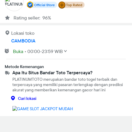
Official Store
Top Rated
Rating seller: 96%
Lokasi toko
CAMBODIA
Buka
•
00:00-23:59 WIB
Metode Kemenangan
Apa Itu Situs Bandar Toto Terpercaya?
PLATINUMTOTO merupakan bandar toto togel terbaik dan
terpercaya yang memiliki pasaran terlengkap dengan prediksi
akurat yang memberikan kemenangan gacor hari ini
Cari lokasi