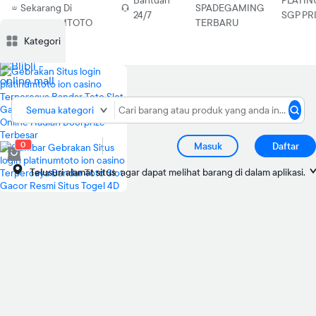
Bantuan
PLATI
Sekarang Di
SPADEGAMING
24/7
SGP PR
PLATINUMTOTO
TERBARU
Deskripsi
Deskripsi
Ulasan
Ulasan
Diskusi
Diskusi
Rekomendasi
Rekomendasi
Kategori
Semua kategori
0
Masuk
Daftar
Telusuri alamat situs
agar dapat melihat barang di dalam aplikasi.