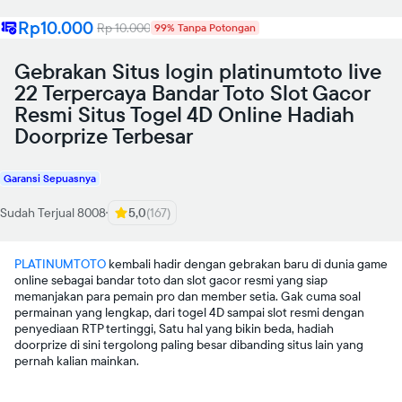
Rp10.000
Rp 10.000
99% Tanpa Potongan
Gebrakan Situs login platinumtoto live
22 Terpercaya Bandar Toto Slot Gacor
Resmi Situs Togel 4D Online Hadiah
Doorprize Terbesar
Garansi Sepuasnya
Sudah Terjual 8008
5,0
(167)
PLATINUMTOTO
kembali hadir dengan gebrakan baru di dunia game
online sebagai bandar toto dan slot gacor resmi yang siap
memanjakan para pemain pro dan member setia. Gak cuma soal
permainan yang lengkap, dari togel 4D sampai slot resmi dengan
penyediaan RTP tertinggi, Satu hal yang bikin beda, hadiah
doorprize di sini tergolong paling besar dibanding situs lain yang
pernah kalian mainkan.