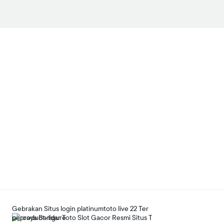
Gebrakan Situs login platinumtoto live 22 Ter
percaya Bandar Toto Slot Gacor Resmi Situs T