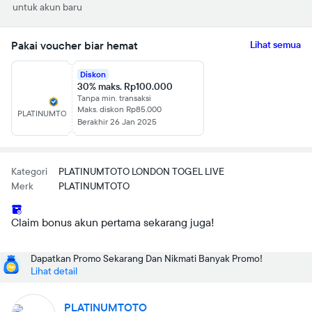
untuk akun baru
Pakai voucher biar hemat
Lihat semua
Diskon
30% maks. Rp100.000
Tanpa min. transaksi
Maks. diskon Rp85.000
PLATINUMTOTO
Berakhir 26 Jan 2025
Kategori
PLATINUMTOTO LONDON TOGEL LIVE
Merk
PLATINUMTOTO
Claim bonus akun pertama sekarang juga!
Dapatkan Promo Sekarang Dan Nikmati Banyak Promo!
Lihat detail
PLATINUMTOTO