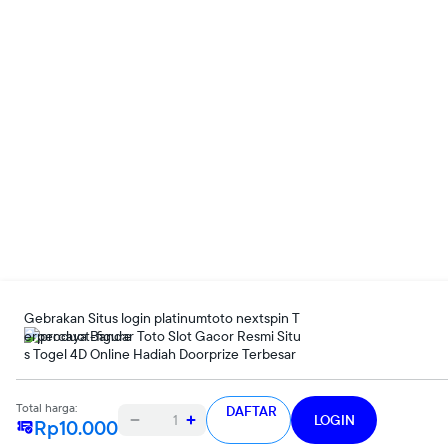
Gebrakan Situs login platinumtoto nextspin T
erpercaya Bandar Toto Slot Gacor Resmi Situ
s Togel 4D Online Hadiah Doorprize Terbesar
Total harga:
DAFTAR
1
LOGIN
Rp10.0
Rp10.000
00