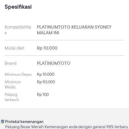
Spesifikasi
Kompatibilita
PLATINUMTOTO KELUARAN SYDNEY
s
MALAM INI
Mulai dari
Rp 10.000
Brand
PLATINUMTOTO
Minimum Depo:
Rp 10.000
Minimum
Rp 50.000
Wede:
Pasang
Rp 100
terkecil:
Proteksi kemenangan
Peluang Besar Meraih Kemenangan anda dengan garansi 98% terbaru