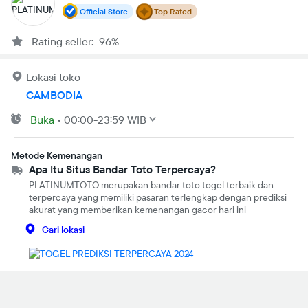
Official Store
Top Rated
Rating seller: 96%
Lokasi toko
CAMBODIA
Buka
•
00:00-23:59 WIB
Metode Kemenangan
Apa Itu Situs Bandar Toto Terpercaya?
PLATINUMTOTO merupakan bandar toto togel terbaik dan
terpercaya yang memiliki pasaran terlengkap dengan prediksi
akurat yang memberikan kemenangan gacor hari ini
Cari lokasi