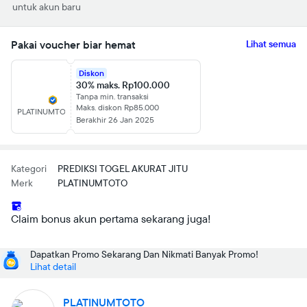
untuk akun baru
Pakai voucher biar hemat
Lihat semua
Diskon
30% maks. Rp100.000
Tanpa min. transaksi
Maks. diskon Rp85.000
PLATINUMTOTO
Berakhir 26 Jan 2025
Kategori
PREDIKSI TOGEL AKURAT JITU
Merk
PLATINUMTOTO
Claim bonus akun pertama sekarang juga!
Dapatkan Promo Sekarang Dan Nikmati Banyak Promo!
Lihat detail
PLATINUMTOTO