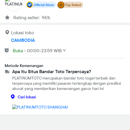
Official Store
Top Rated
Rating seller: 96%
Lokasi toko
CAMBODIA
Buka
•
00:00-23:59 WIB
Metode Kemenangan
Apa Itu Situs Bandar Toto Terpercaya?
PLATINUMTOTO merupakan bandar toto togel terbaik dan
terpercaya yang memiliki pasaran terlengkap dengan prediksi
akurat yang memberikan kemenangan gacor hari ini
Cari lokasi