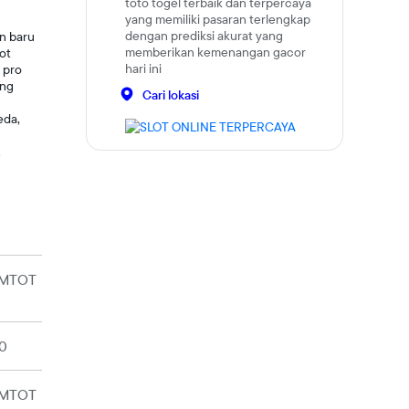
toto togel terbaik dan terpercaya
yang memiliki pasaran terlengkap
dengan prediksi akurat yang
n baru
memberikan kemenangan gacor
ot
hari ini
 pro
ang
Cari lokasi
eda,
.
UMTOT
0
UMTOT