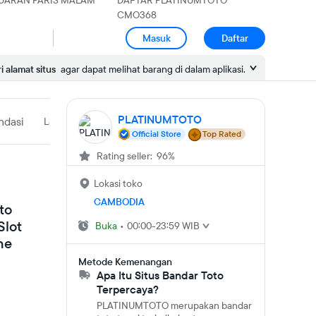
UARAN PARIS MALAM
DAFTAR PLATINUMTOTO
CMO368
Masuk
Daftar
i alamat situs
agar dapat melihat barang di dalam aplikasi.
PLATINUMTOTO
dasi
Laporkan produk
Official Store
Top Rated
Rating seller: 96%
Lokasi toko
CAMBODIA
to
Slot
Buka
•
00:00-23:59 WIB
ne
Metode Kemenangan
Apa Itu Situs Bandar Toto
Terpercaya?
PLATINUMTOTO merupakan bandar