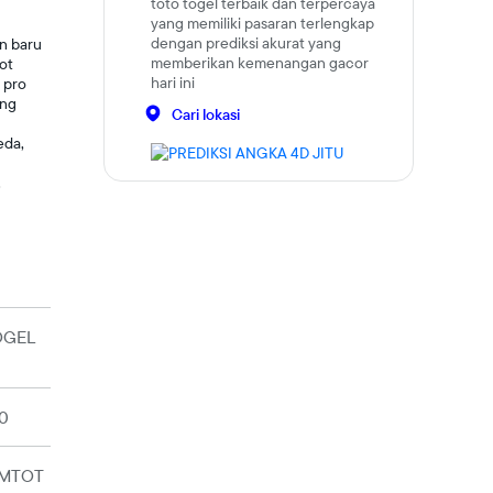
toto togel terbaik dan terpercaya
yang memiliki pasaran terlengkap
dengan prediksi akurat yang
n baru
memberikan kemenangan gacor
ot
hari ini
 pro
ang
Cari lokasi
eda,
.
OGEL
0
UMTOT