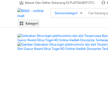
Masuk Dan Daftar Sekarang Di PLATINUMTOTO
Semua kategori
Kategori