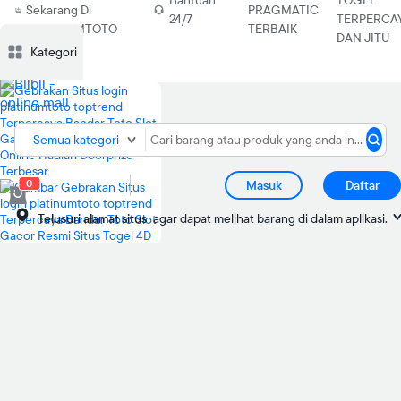
Bantuan
TOGEL
Sekarang Di
PRAGMATIC
24/7
TERPERCA
PLATINUMTOTO
TERBAIK
DAN JITU
Deskripsi
Deskripsi
Ulasan
Ulasan
Diskusi
Diskusi
Rekomendasi
Rekomendasi
Lapo
Lapo
Kategori
Semua kategori
0
Masuk
Daftar
Telusuri alamat situs
agar dapat melihat barang di dalam aplikasi.