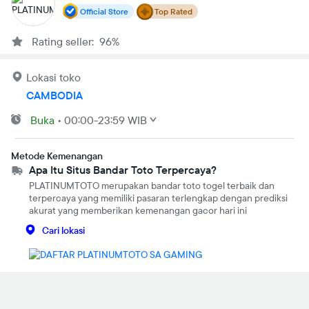
Official Store
Top Rated
Rating seller: 96%
Lokasi toko
CAMBODIA
Buka
•
00:00-23:59 WIB
Metode Kemenangan
Apa Itu Situs Bandar Toto Terpercaya?
PLATINUMTOTO merupakan bandar toto togel terbaik dan
terpercaya yang memiliki pasaran terlengkap dengan prediksi
akurat yang memberikan kemenangan gacor hari ini
Cari lokasi