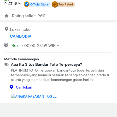
Official Store
Top Rated
Rating seller: 96%
Lokasi toko
CAMBODIA
Buka
•
00:00-23:59 WIB
Metode Kemenangan
Apa Itu Situs Bandar Toto Terpercaya?
PLATINUMTOTO merupakan bandar toto togel terbaik dan
terpercaya yang memiliki pasaran terlengkap dengan prediksi
akurat yang memberikan kemenangan gacor hari ini
Cari lokasi