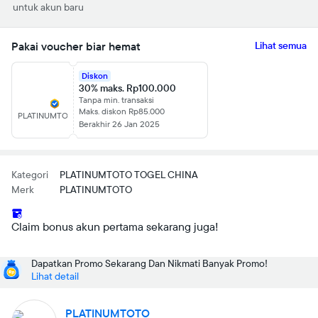
untuk akun baru
Pakai voucher biar hemat
Lihat semua
Diskon
30% maks. Rp100.000
Tanpa min. transaksi
Maks. diskon Rp85.000
PLATINUMTOTO
Berakhir 26 Jan 2025
Kategori
PLATINUMTOTO TOGEL CHINA
Merk
PLATINUMTOTO
Claim bonus akun pertama sekarang juga!
Dapatkan Promo Sekarang Dan Nikmati Banyak Promo!
Lihat detail
PLATINUMTOTO